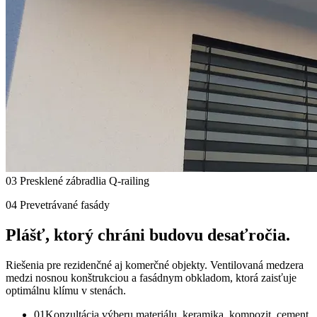
03 Presklené zábradlia Q-railing
04 Prevetrávané fasády
Plášť, ktorý
chráni budovu desaťročia.
Riešenia pre rezidenčné aj komerčné objekty. Ventilovaná medzera
medzi nosnou konštrukciou a fasádnym obkladom, ktorá zaisťuje
optimálnu klímu v stenách.
01
Konzultácia výberu materiálu, keramika, kompozit, cement,