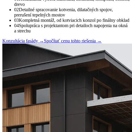
drevo
02
Detailné spracovanie kotvenia, dilatačných spojov,
prerušení tepelných mostov
03
Kompletná montáž, od kotviacich konzol po finálny obklad
04
Spolupráca s projektantom pri detailoch napojenia na okná
a strechu
Konzultácia fasády
→
Spočítať cenu tohto riešenia
→