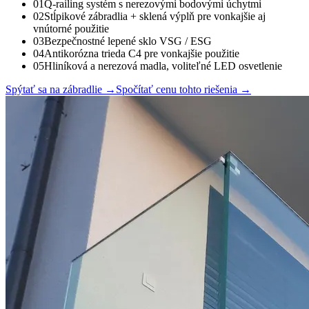
01
Q-railing systém s nerezovými bodovými úchytmi
02
Stĺpikové zábradlia + sklená výplň pre vonkajšie aj
vnútorné použitie
03
Bezpečnostné lepené sklo VSG / ESG
04
Antikorózna trieda C4 pre vonkajšie použitie
05
Hliníková a nerezová madla, voliteľné LED osvetlenie
Spýtať sa na zábradlie
→
Spočítať cenu tohto riešenia
→