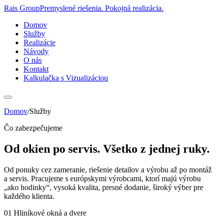
Rais Group
Premyslené riešenia. Pokojná realizácia.
Domov
Služby
Realizácie
Návody
O nás
Kontakt
Kalkulačka s Vizualizáciou
Domov
/
Služby
Čo zabezpečujeme
Od okien po servis.
Všetko z jednej ruky.
Od ponuky cez zameranie, riešenie detailov a výrobu až po montáž
a servis. Pracujeme s európskymi výrobcami, ktorí majú výrobu
„ako hodinky“, vysoká kvalita, presné dodanie, široký výber pre
každého klienta.
01 Hliníkové okná a dvere