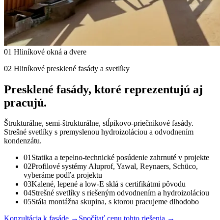
01 Hliníkové okná a dvere
02 Hliníkové presklené fasády a svetlíky
Presklené fasády, ktoré
reprezentujú aj
pracujú.
Štrukturálne, semi-štrukturálne, stĺpikovo-priečnikové fasády.
Strešné svetlíky s premyslenou hydroizoláciou a odvodnením
kondenzátu.
01
Statika a tepelno-technické posúdenie zahrnuté v projekte
02
Profilové systémy Aluprof, Yawal, Reynaers, Schüco,
vyberáme podľa projektu
03
Kalené, lepené a low-E sklá s certifikátmi pôvodu
04
Strešné svetlíky s riešeným odvodnením a hydroizoláciou
05
Stála montážna skupina, s ktorou pracujeme dlhodobo
Konzultácia k fasáde
→
Spočítať cenu tohto riešenia
→