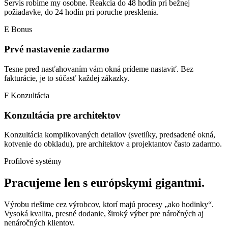
Servis robíme my osobne. Reakcia do 48 hodín pri bežnej
požiadavke, do 24 hodín pri poruche presklenia.
E Bonus
Prvé nastavenie zadarmo
Tesne pred nasťahovaním vám okná prídeme nastaviť. Bez
fakturácie, je to súčasť každej zákazky.
F Konzultácia
Konzultácia pre architektov
Konzultácia komplikovaných detailov (svetlíky, predsadené okná,
kotvenie do obkladu), pre architektov a projektantov často zadarmo.
Profilové systémy
Pracujeme len
s európskymi gigantmi.
Výrobu riešime cez výrobcov, ktorí majú procesy „ako hodinky“.
Vysoká kvalita, presné dodanie, široký výber pre náročných aj
nenáročných klientov.