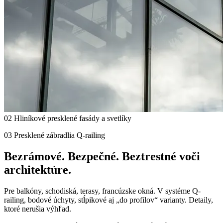
02 Hliníkové presklené fasády a svetlíky
03 Presklené zábradlia Q-railing
Bezrámové. Bezpečné.
Beztrestné voči
architektúre.
Pre balkóny, schodiská, terasy, francúzske okná. V systéme Q-
railing, bodové úchyty, stĺpikové aj „do profilov“ varianty. Detaily,
ktoré nerušia výhľad.