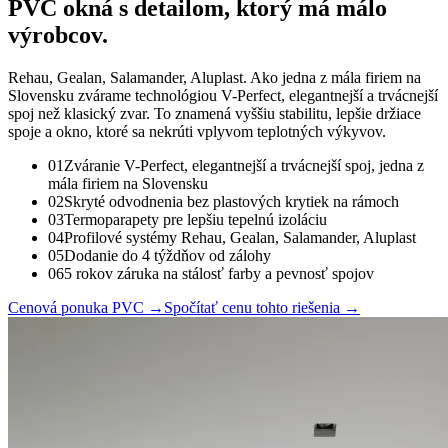
PVC okná
s detailom, ktorý má málo
výrobcov.
Rehau, Gealan, Salamander, Aluplast. Ako jedna z mála firiem na
Slovensku zvárame technológiou V-Perfect, elegantnejší a trvácnejší
spoj než klasický zvar. To znamená vyššiu stabilitu, lepšie držiace
spoje a okno, ktoré sa nekrúti vplyvom teplotných výkyvov.
01
Zváranie V-Perfect, elegantnejší a trvácnejší spoj, jedna z
mála firiem na Slovensku
02
Skryté odvodnenia bez plastových krytiek na rámoch
03
Termoparapety pre lepšiu tepelnú izoláciu
04
Profilové systémy Rehau, Gealan, Salamander, Aluplast
05
Dodanie do 4 týždňov od zálohy
06
5 rokov záruka na stálosť farby a pevnosť spojov
Cenová ponuka PVC
→
Spočítať cenu tohto riešenia
→