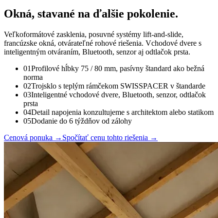
Okná, stavané na
ďalšie pokolenie.
Veľkoformátové zasklenia, posuvné systémy lift-and-slide,
francúzske okná, otvárateľné rohové riešenia. Vchodové dvere s
inteligentným otváraním, Bluetooth, senzor aj odtlačok prsta.
01
Profilové hĺbky 75 / 80 mm, pasívny štandard ako bežná
norma
02
Trojsklo s teplým rámčekom SWISSPACER v štandarde
03
Inteligentné vchodové dvere, Bluetooth, senzor, odtlačok
prsta
04
Detail napojenia konzultujeme s architektom alebo statikom
05
Dodanie do 6 týždňov od zálohy
Cenová ponuka
→
Spočítať cenu tohto riešenia
→